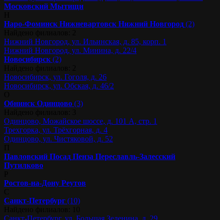
Московский
Мытищи
Н
Наро-Фоминск
Нижневартовск
Нижний Новгород
(2)
Найдено филиалов: 2
Нижний Новгород, ул. Ильинская, д. 85, корп. 1
Нижний Новгород, ул. Минина, д. 22/4
Новосибирск
(2)
Найдено филиалов: 2
Новосибирск, ул. Гоголя, д. 26
Новосибирск, ул. Обская, д. 46/2
О
Обнинск
Одинцово
(3)
Найдено филиалов: 3
Одинцово, Можайское шоссе, д. 101 А, стр. 1
Трехгорка, ул. Трёхгорная, д. 4
Одинцово, ул. Чистяковой, д. 52
П
Павловский Посад
Пенза
Переславль-Залесский
Путилково
Р
Ростов-на-Дону
Реутов
С
Санкт-Петербург
(10)
Найдено филиалов: 10
Санкт-Петербург, ул. Большая Зеленина, д. 29