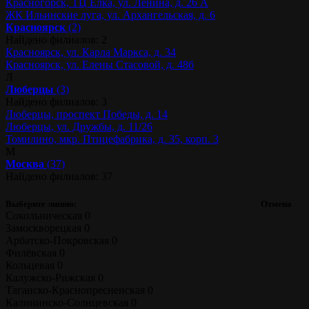
Красногорск, ТЦ Ёлка, ул. Ленина, д. 26 А
ЖК Ильинские луга, ул. Архангельская, д. 6
Красноярск
(2)
Найдено филиалов: 2
Красноярск, ул. Карла Маркса, д. 34
Красноярск, ул. Елены Стасовой, д. 48б
Л
Люберцы
(3)
Найдено филиалов: 3
Люберцы, проспект Победы, д. 14
Люберцы, ул. Дружбы, д. 11/26
Томилино, мкр. Птицефабрика, д. 35, корп. 3
М
Москва
(37)
Найдено филиалов: 37
Выберите линию:
Отмена
Сокольническая
0
Замоскворецкая
0
Арбатско-Покровская
0
Филёвская
0
Кольцевая
0
Калужско-Рижская
0
Таганско-Краснопресненская
0
Калининско-Солнцевская
0