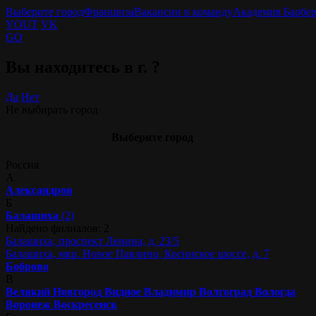
Выберите город
Франшиза
Вакансии в команду
Академия Барбе
YOUT
VK
GO
Вы находитесь в г.
?
Да
Нет
Не выбирать город
Выберите город
Россия
А
Александров
Б
Балашиха
(2)
Найдено филиалов: 2
Балашиха, проспект Ленина, д. 23/5
Балашиха, мкр. Новое Павлино, Косинское шоссе, д. 7
Боброво
В
Великий Новгород
Видное
Владимир
Волгоград
Вологда
Воронеж
Воскресенск