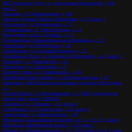
ЖК Бунинские Луга, ул. Александры Монаховой, д. 88,
корп. 1
Коньково, ул. Профсоюзная, д. 109
Коптево, бульвар Матроса Железняка, д. 33, корп. 1
Котельники, ул. Кузьминская, д. 17
Лухмановская, ул. Святоозерская, д. 13
Медведково, проезд Дежнёва, д. 23
Полежаевская, Карамышевская набережная, д. 2 А
Некрасовка, ул. Недорубова, д. 28
Октябрьская, ул. Большая Якиманка, д. 32
Октябрьское Поле, ул. Народного Ополчения, д. 42, корп. 1
Отрадное, ул. Декабристов, д. 21
Печатники, ул. Шоссейная, д. 8
Проспект мира, ул. Гиляровского, д. 48
Преображенская площадь, ул. Преображенская, д. 5/7
Прокшино, ЖК Испанские кварталы, проспект Магеллана,
д. 4
Речной Вокзал, ул. Фестивальная, д. 11 (Код для входа на
территорию двора: 100#325)
Свиблово, ул. Снежная, д. 16, корп. 6
Селигерская, ул. Селигерская, д. 26, корп. 1
Семеновская, ул. Щербаковская, д. 58
Чертаново, Балаклавский проспект, вл. 5 а, стр. 12, этаж 2
Шелепиха, Шмитовский проезд, д. 39, корп. 1
Южная, ул. Кировоградская, д. 14, ТЦ Глобал Сити, 2 этаж