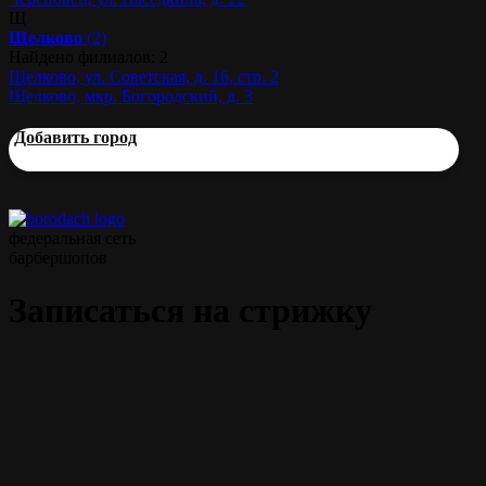
Щ
Щелково
(2)
Найдено филиалов: 2
Щелково, ул. Советская, д. 16, стр. 2
Щелково, мкр. Богородский, д. 3
Добавить город
федеральная сеть
барбершопов
Записаться на стрижку
Классическая мужская стрижка
Мастера нашего барбершопа воплотят в жизнь любые