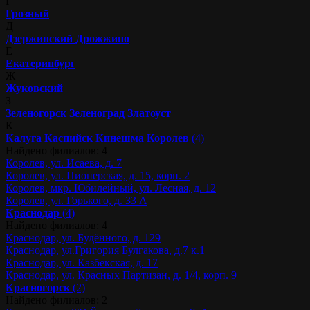
Г
Грозный
Д
Дзержинский
Дрожжино
Е
Екатеринбург
Ж
Жуковский
З
Зеленогорск
Зеленоград
Златоуст
К
Калуга
Каспийск
Кинешма
Королев
(4)
Найдено филиалов: 4
Королев, ул. Исаева, д. 7
Королев, ул. Пионерская, д. 15, корп. 2
Королев, мкр. Юбилейный, ул. Лесная, д. 12
Королев, ул. Горького, д. 33 А
Краснодар
(4)
Найдено филиалов: 4
Краснодар, ул. Будённого, д. 129
Краснодар, ул.Григория Булгакова, д.7 к.1
Краснодар, ул. Казбекская, д. 17
Краснодар, ул. Красных Партизан, д. 1/4, корп. 9
Красногорск
(2)
Найдено филиалов: 2