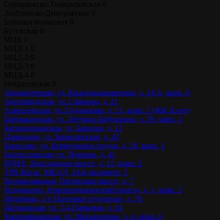
Серпуховско-Тимирязевская
0
Люблинско-Дмитровская
0
Большая кольцевая
0
Бутовская
0
МЦК
0
МЦД-1
0
МЦД-2
0
МЦД-3
0
МЦД-4
0
Некрасовская
0
Авиамоторная, ул. Красноказарменная, д. 14 А, корп. 6
Автозаводская, ул. Сайкина, д. 21
Алексеевская, ул. Годовикова, д. 11, корп. 5 (ЖК iLove)
Бабушкинская, ул. Лётчика Бабушкина, д. 39, корп. 3
Багратионовская, ул. Барклая, д. 12
Царицыно, ул. Бирюлевская, д. 43
Борисово, ул. Борисовские пруды, д. 18, корп. 1
Братиславская, ул. Перерва, д. 41
ВДНХ, Ярославское шоссе, д. 12, корп. 2
ТРК Вегас, МКАД, 24-й километр, 1
Волоколамская, Пятницкое шоссе, д. 7
Владыкино, Нововладыкинский проезд, д. 1, корп. 2
Жулебино, 3-е Почтовое отделение, д. 76
Щелковская, ул. 3-я Парковая, д. 61
Кантемировская, ул. Москворечье, д. 4, корп. 6